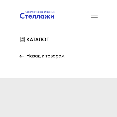
металлические сборные
Стеллажи
металлические сборные
Стеллажи
Цены
Акция
Замер/Доставка/Монтаж
КАТАЛОГ
КАТАЛОГ
Назад к товарам