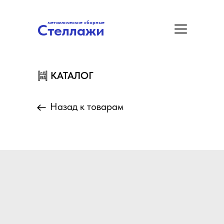
металлические сборные
Стеллажи
металлические сборные
Стеллажи
Цены
Акция
Замер/Доставка/Монтаж
КАТАЛОГ
КАТАЛОГ
Назад к товарам