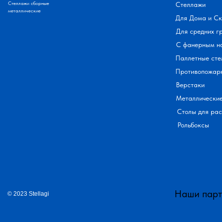
Стеллажи сборные
Стеллажи
металлические
Для Дома и С
Для средних г
С фанерным н
Паллетные сте
Противопожар
Верстаки
Металлически
Столы для ра
Рольбоксы
Наши пар
© 2023 Stellagi