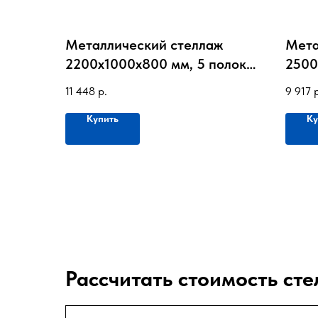
Металлический стеллаж
Мета
2200х1000х800 мм, 5 полок,
2500
до 220кг на полку
до 10
11 448
р.
9 917
Купить
Ку
Рассчитать стоимость сте