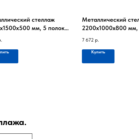
ллический стеллаж
Металлический сте
х1500х500 мм, 5 полок,
2200х1000х800 мм, 
0 кг на полку
до 100 кг на полку
р.
7 672
р.
пить
Купить
ллажа.