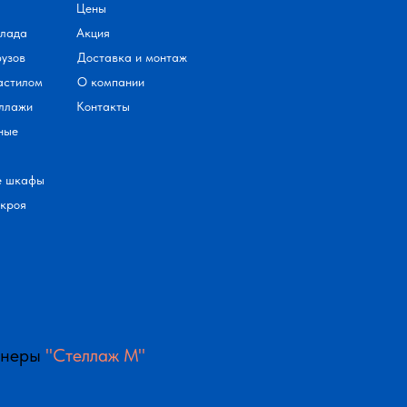
Цены
клада
Акция
рузов
Доставка и монтаж
астилом
О компании
ллажи
Контакты
ные
е шкафы
скроя
тнеры
"Стеллаж М"