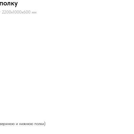
 полку
кг 2200х1000х600 мм
 верхнюю и нижнюю полки)