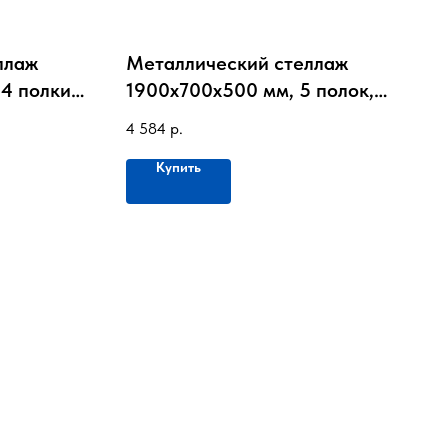
ллаж
Металлический стеллаж
4 полки,
1900х700х500 мм, 5 полок,
до 60 кг на полку
4 584
р.
Купить