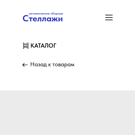
металлические сборные
Стеллажи
металлические сборные
Стеллажи
Цены
Акция
Замер/Доставка/Монтаж
КАТАЛОГ
КАТАЛОГ
Назад к товарам