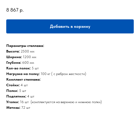
8 867
р.
Добавить в корзину
Параметры стеллажа:
Высота:
2500 мм
Ширина:
1200 мм
Глубина:
600 мм
Кол-во полок:
5 шт
Нагрузка на полку:
100 кг ( с ребром жесткости)
Комплект стеллажа:
Стойки:
4 шт
Полки:
5 шт
Подпятник:
4 шт
Уголки:
16 шт (комплектуются на верхнюю и нижнюю полки)
Метизы:
72 шт