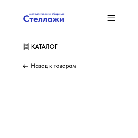
металлические сборные
Стеллажи
металлические сборные
Стеллажи
Цены
Акция
Замер/Доставка/Монтаж
КАТАЛОГ
КАТАЛОГ
Назад к товарам