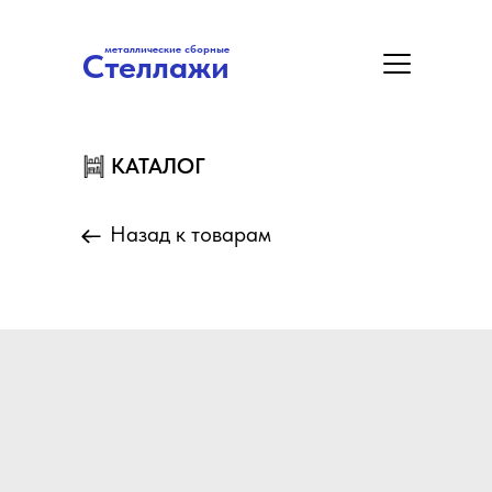
металлические сборные
Стеллажи
металлические сборные
Стеллажи
Цены
Акция
Замер/Доставка/Монтаж
КАТАЛОГ
КАТАЛОГ
Назад к товарам