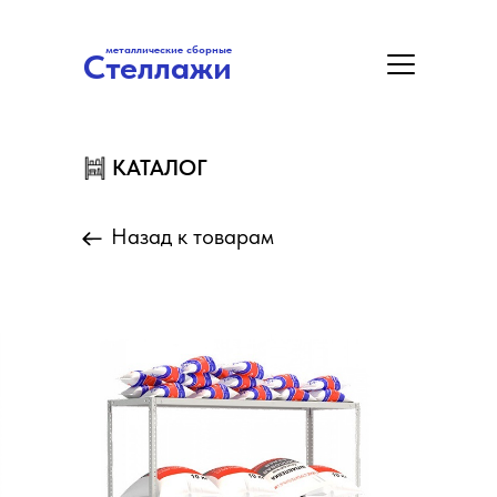
металлические сборные
Стеллажи
металлические сборные
Стеллажи
Цены
Акция
Замер/Доставка/Монтаж
КАТАЛОГ
КАТАЛОГ
Назад к товарам