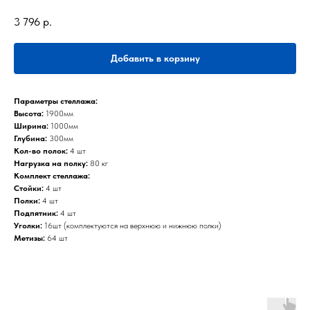
3 796
р.
Добавить в корзину
Параметры стеллажа:
Высота:
1900мм
Ширина:
1000мм
Глубина:
300мм
Кол-во полок:
4 шт
Нагрузка на полку:
80 кг
Комплект стеллажа:
Стойки:
4 шт
Полки:
4 шт
Подпятник:
4 шт
Уголки:
16шт (комплектуются на верхнюю и нижнюю полки)
Метизы:
64 шт