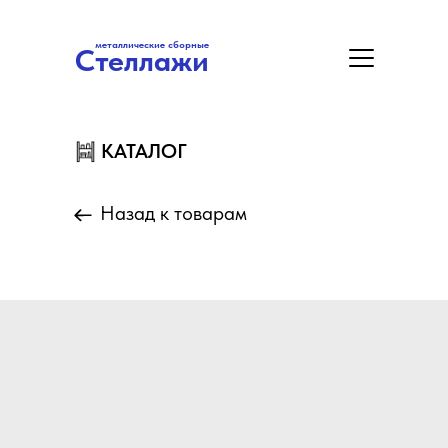
металлические сборные
Стеллажи
металлические сборные
Стеллажи
Цены
Акция
Замер/Доставка/Монтаж
КАТАЛОГ
КАТАЛОГ
Назад к товарам