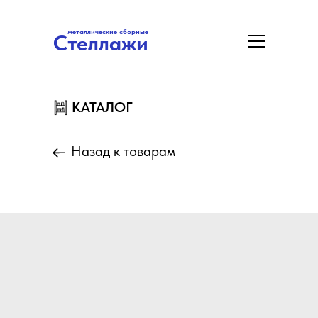
металлические сборные
Стеллажи
металлические сборные
Стеллажи
Цены
Акция
Замер/Доставка/Монтаж
КАТАЛОГ
КАТАЛОГ
Назад к товарам