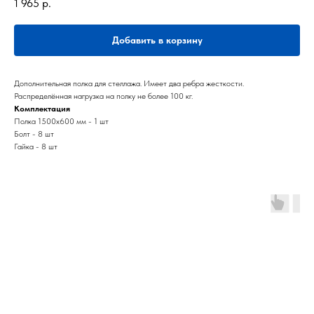
1 965
р.
Добавить в корзину
Дополнительная полка для стеллажа. Имеет два ребра жесткости.
Распределённая нагрузка на полку не более 100 кг.
Комплектация
Полка 1500х600 мм - 1 шт
Болт - 8 шт
Гайка - 8 шт