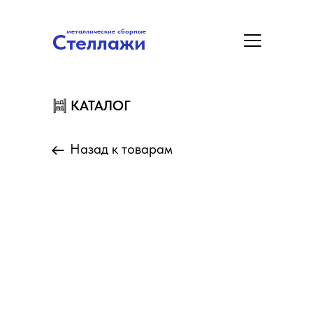
металлические сборные
Стеллажи
металлические сборные
Стеллажи
Цены
Акция
Замер/Доставка/Монтаж
КАТАЛОГ
КАТАЛОГ
Назад к товарам