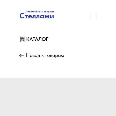
металлические сборные
Стеллажи
металлические сборные
Стеллажи
Цены
Акция
Замер/Доставка/Монтаж
КАТАЛОГ
КАТАЛОГ
Назад к товарам