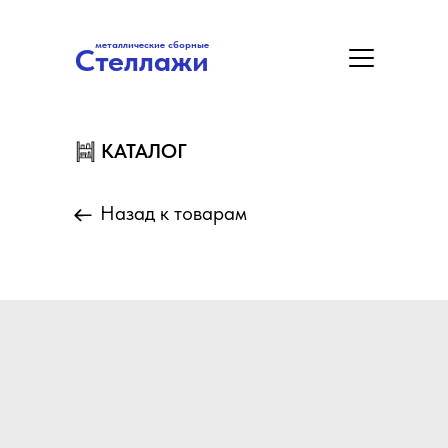
металлические сборные
Стеллажи
металлические сборные
Стеллажи
Цены
Акция
Замер/Доставка/Монтаж
КАТАЛОГ
КАТАЛОГ
Назад к товарам