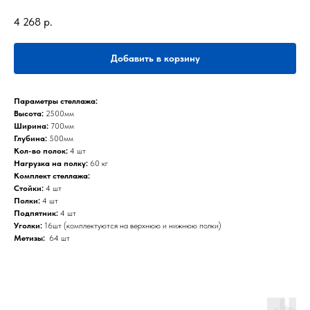
4 268
р.
Добавить в корзину
Параметры стеллажа:
Высота:
2500мм
Ширина:
700мм
Глубина:
500мм
Кол-во полок:
4 шт
Нагрузка на полку:
60 кг
Комплект стеллажа:
Стойки:
4 шт
Полки:
4 шт
Подпятник:
4 шт
Уголки:
16шт (комплектуются на верхнюю и нижнюю полки)
Метизы:
64 шт