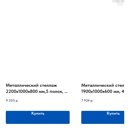
Металлический стеллаж
Металлический стелла
2200х1000х800 мм,5 полок, до
1900х1000х600 мм, 4 п
100кг на полку
до 220 кг на полку
9 205
р.
7 924
р.
Купить
Купить