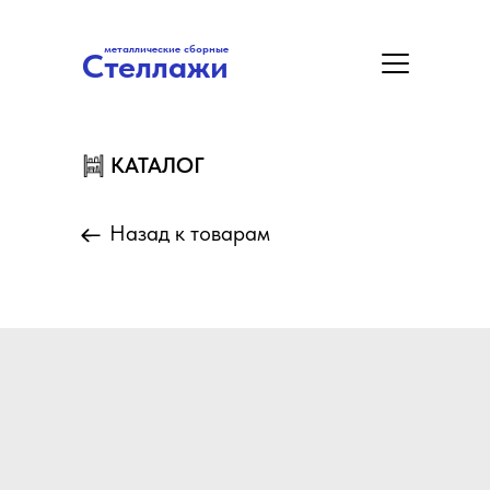
металлические сборные
Стеллажи
металлические сборные
Стеллажи
Цены
Акция
Замер/Доставка/Монтаж
КАТАЛОГ
КАТАЛОГ
Назад к товарам