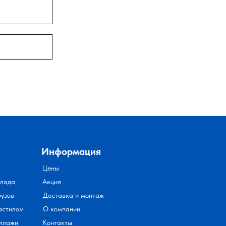
Информация
Цены
клада
Акция
рузов
Доставка и монтаж
астилом
О компании
ллажи
Контакты