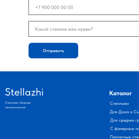
Отправить
Stellazhi
Каталог
Стеллажи сборные
Стеллажи
металлические
Для Дома и С
Для средних г
С фанерным н
Паллетные сте