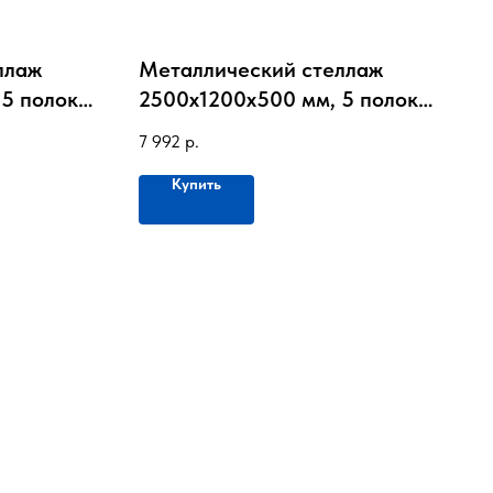
ллаж
Металлический стеллаж
5 полок,
2500х1200х500 мм, 5 полок,
до 100кг на полку
7 992
р.
Купить