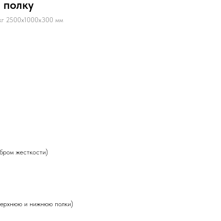
а полку
 кг 2500х1000х300 мм
ебром жесткости)
верхнюю и нижнюю полки)