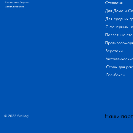
Стеллажи сборные
Стеллажи
металлические
Для Дома и С
Для средних г
С фанерным н
Паллетные сте
Противопожар
Верстаки
Металлически
Столы для ра
Рольбоксы
Наши пар
© 2023 Stellagi