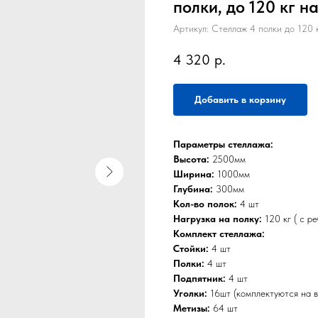
полки, до 120 кг н
Артикул:
Стеллаж 4 полки до 120
4 320
р.
Добавить в корзину
Параметры стеллажа:
Высота:
2500мм
Ширина:
1000мм
Глубина:
300мм
Кол-во полок:
4 шт
Нагрузка на полку:
120 кг ( с р
Комплект стеллажа:
Стойки:
4 шт
Полки:
4 шт
Подпятник:
4 шт
Уголки:
16шт (комплектуются на 
Метизы:
64 шт