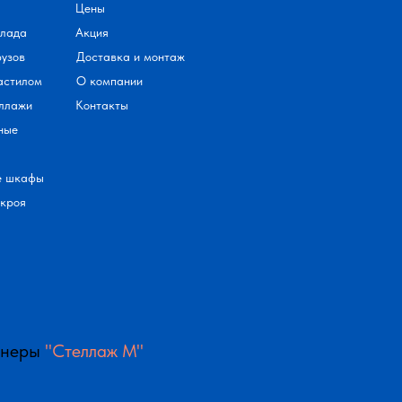
Цены
клада
Акция
рузов
Доставка и монтаж
астилом
О компании
ллажи
Контакты
ные
е шкафы
скроя
тнеры
"Стеллаж М"