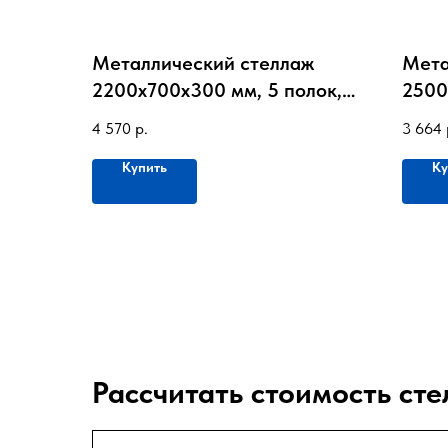
Металлический стеллаж
Мета
2200х700х300 мм, 5 полок,
2500
до 120 кг на полку
до 8
4 570
р.
3 664
Купить
Ку
Рассчитать стоимость сте