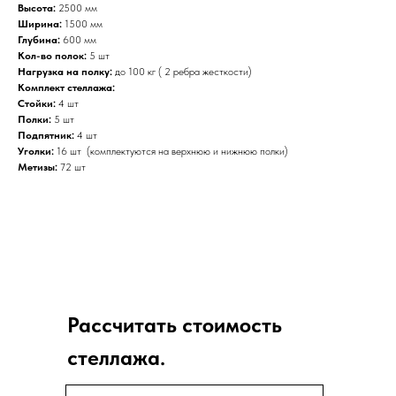
Высота:
2500 мм
Ширина:
1500 мм
Глубина:
600 мм
Кол-во полок:
5 шт
Нагрузка на полку:
до 100 кг ( 2 ребра жесткости)
Комплект стеллажа:
Стойки:
4 шт
Полки:
5 шт
Подпятник:
4 шт
Уголки:
16 шт (комплектуются на верхнюю и нижнюю полки)
Метизы:
72 шт
Рассчитать стоимость
стеллажа.