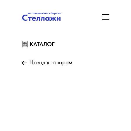
металлические сборные
Стеллажи
металлические сборные
Стеллажи
Цены
Акция
Замер/Доставка/Монтаж
КАТАЛОГ
КАТАЛОГ
Назад к товарам