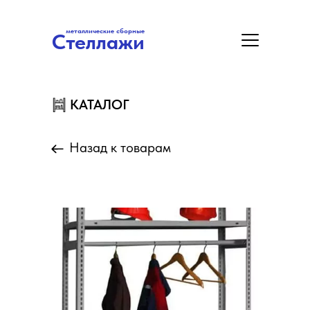
металлические сборные
Стеллажи
металлические сборные
Стеллажи
Цены
Акция
Замер/Доставка/Монтаж
КАТАЛОГ
КАТАЛОГ
Назад к товарам